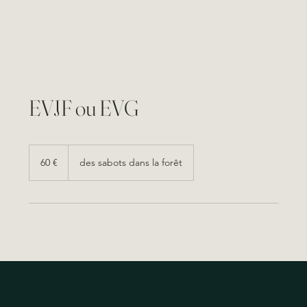
EVJF ou EVG
60
euros
60 €
des sabots dans la forêt