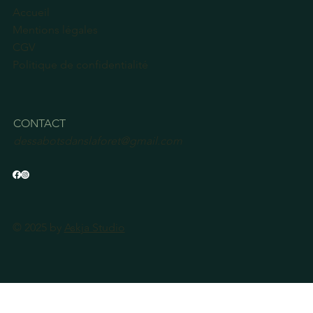
Accueil
Mentions légales
CGV
Politique de confidentialité
CONTACT
dessabotsdanslaforet@gmail.com
© 2025 by
Askja Studio