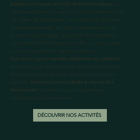
balades à cheval en forêt de Fontainebleau
, un
site exceptionnel au cœur d’un écrin préservé. Avec
ses allées de sable blanc, ses rochers en grès, ses
chênes centenaires, ses pins majestueux et une
biodiversité protégée, la forêt de Fontainebleau
s’étend sur 25 000 hectares et offre un cadre idéal
pour une randonnée équestre unique.
Que vous soyez cavalier débutant ou confirmé,
laissez-vous guider par notre cavalerie et profitez
d’un moment de détente et d’évasion en toute
Réservez votre balade à cheval dès
sécurité.
maintenant
et venez vivre une expérience
inoubliable en pleine nature !
DÉCOUVRIR NOS ACTIVITÉS