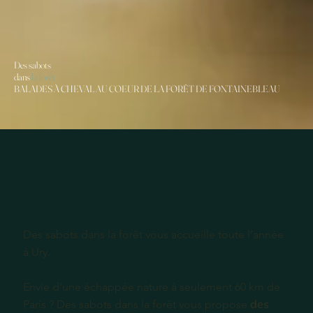
Des sabots
dans
la forêt
BALADES À CHEVAL AU COEUR DE LA FORÊT DE FONTAINEBLEAU
Des sabots dans la forêt vous accueille toute l’année
à Ury.
Envie d’une échappée nature à seulement 60 km de
des
Paris ? Des sabots dans la forêt vous propose